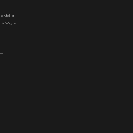
 ve daha
mekteyiz.