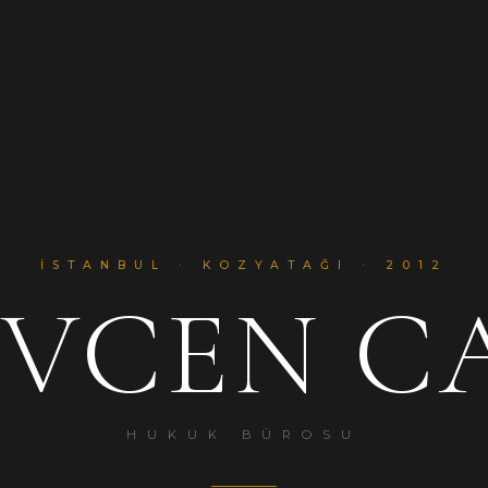
İSTANBUL · KOZYATAĞI · 2012
EVCEN C
HUKUK BÜROSU