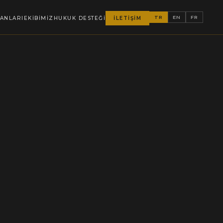
TR
EN
FR
LANLARI
EKİBİMİZ
HUKUK DESTEĞİ
İLETİŞİM